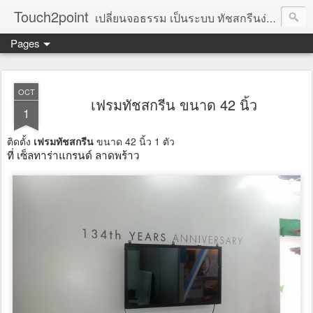
Touch2point
เปลี่ยนจอธรรม เป็นระบบ ทัชสกรีนง่าย ๆ เพียงแค่ติดตั้งเฟรมทัชสกรีน เข้ากับตัว TV / Monitor และต่อสาย USB กับคอมพิวเตอร์เท่านั้น ก็สามารถเปลี่ยนเป็นระบบทัชสกรีนได้ทันที ไม่ต้องลงโปรแกรมเพิ่ม เหมาะกับการนำเสนองาน ออกบูตแสดงสินค้า อบรมสัมนา และงานอื่นๆ : โอ๋ 081-534-4395 , แมค 092-710-9569
Pages
OCT
เฟรมทัชสกรีน ขนาด 42 นิ้ว
1
ติดตั้ง
เฟรมทัชสกรีน
ขนาด 42 นิ้ว 1 ตัว
ที่ เซ็ลทาร่าแกรนด์ ลาดพร้าว